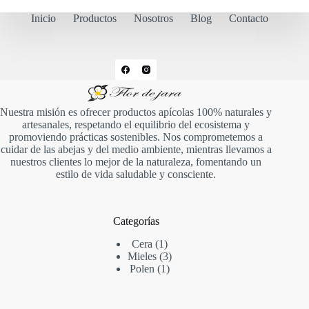
Inicio
Productos
Nosotros
Blog
Contacto
Nuestra misión es ofrecer productos apícolas 100% naturales y
artesanales, respetando el equilibrio del ecosistema y
promoviendo prácticas sostenibles. Nos comprometemos a
cuidar de las abejas y del medio ambiente, mientras llevamos a
nuestros clientes lo mejor de la naturaleza, fomentando un
estilo de vida saludable y consciente.
Categorías
1
Cera
1
producto
3
Mieles
3
1
productos
Polen
1
producto