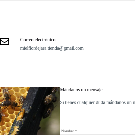
Correo electrónico
mielflordejara.tienda@gmail.com
Mándanos un mensaje
Si tienes cualquier duda mándanos un m
N
o