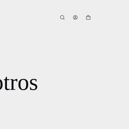
Carro
de
compra
tros