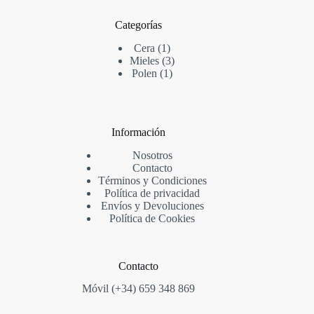
Categorías
1
Cera
1
producto
3
Mieles
3
1
productos
Polen
1
producto
Información
Nosotros
Contacto
Términos y Condiciones
Política de privacidad
Envíos y Devoluciones
Política de Cookies
Contacto
Móvil (+34) 659 348 869