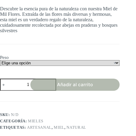
precios:
Descubre la esencia pura de la naturaleza con nuestra Miel de
desde
Mil Flores. Extraída de las flores más diversas y hermosas,
6,00 €
esta miel es un verdadero regalo de la naturaleza,
hasta
cuidadosamente recolectada por abejas en praderas y bosques
52,00 €
silvestres
Peso
Miel
Añadir al carrito
de
Mil
Flores
cantidad
SKU:
N/D
CATEGORÍA:
MIELES
ETIQUETAS:
ARTESANAL
,
MIEL
,
NATURAL