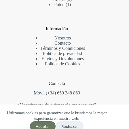
1
productos
Polen
1
producto
Información
Nosotros
Contacto
Términos y Condiciones
Política de privacidad
Envíos y Devoluciones
Política de Cookies
Contacto
Móvil (+34) 659 348 869
¿Necesitas ayuda o tienes alguna pregunta?
Contáctanos en: mielflordejara.tienda@gmail.com
Utilizamos cookies para garantizar que le brindamos la mejor
Copyright © 2026 Miel Flor de Jara.
experiencia en nuestra web.
Aceptar
Rechazar