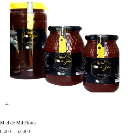
Miel de Mil Flores
Rango
6,00
€
-
52,00
€
de