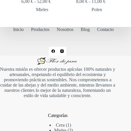
Rango
Rango
6,00
€
-
52,00
€
8,00
€
-
11,00
€
de
de
Mieles
Polen
precios:
precios:
desde
desde
6,00 €
8,00 €
hasta
hasta
Inicio
Productos
Nosotros
Blog
Contacto
52,00 €
11,00 €
Nuestra misión es ofrecer productos apícolas 100% naturales y
artesanales, respetando el equilibrio del ecosistema y
promoviendo prácticas sostenibles. Nos comprometemos a
cuidar de las abejas y del medio ambiente, mientras llevamos a
nuestros clientes lo mejor de la naturaleza, fomentando un
estilo de vida saludable y consciente.
Categorías
1
Cera
1
producto
3
Mieles
3