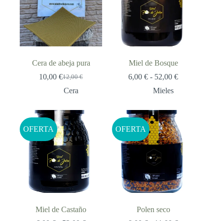
Cera de abeja pura
Miel de Bosque
Rango
10,00
€
6,00
€
-
52,00
€
12,00
€
El
El
de
precio
precio
Cera
Mieles
precios:
original
actual
desde
era:
es:
6,00 €
12,00 €.
10,00 €.
hasta
OFERTA
OFERTA
52,00 €
Miel de Castaño
Polen seco