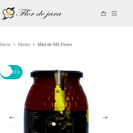
Saltar
al
contenido
Carro
de
compra
Inicio
Mieles
Miel de Mil Flores
OFERTA