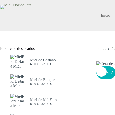
Saltar
al
contenido
Inicio
Productos destacados
Inicio
C
Miel de Castaño
Rango
6,00
€
-
52,00
€
de
precios:
OFERTA
desde
Miel de Bosque
6,00 €
Rango
6,00
€
-
52,00
€
hasta
de
52,00 €
precios:
desde
Miel de Mil Flores
6,00 €
Rango
6,00
€
-
52,00
€
hasta
de
52,00 €
precios: