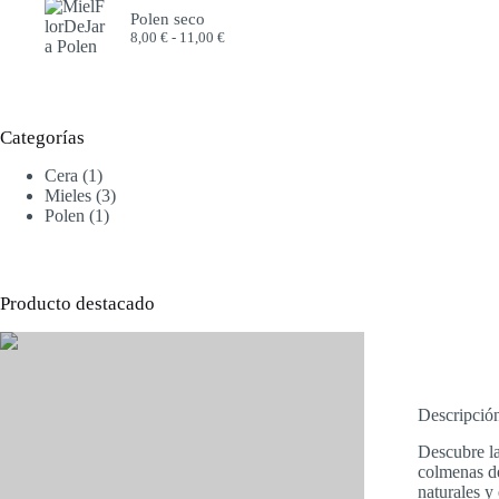
desde
Polen seco
6,00 €
Rango
8,00
€
-
11,00
€
hasta
de
52,00 €
precios:
desde
8,00 €
hasta
Categorías
11,00 €
1
Cera
1
producto
3
Mieles
3
1
productos
Polen
1
producto
Producto destacado
Descripció
Descubre la
colmenas de
naturales y