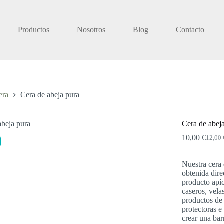
Productos
Nosotros
Blog
Contacto
era
Cera de abeja pura
Cera de abej
10,00
€
12,00
El
El
precio
precio
origin
actual
Nuestra cera 
era:
es:
obtenida dire
12,00 
10,00 
producto apíc
caseros, vela
productos de
protectoras e 
crear una bar