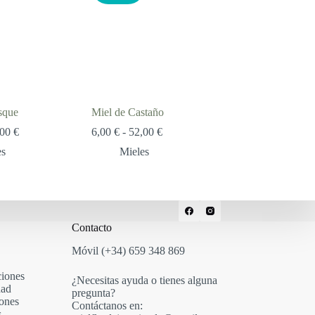
sque
Miel de Castaño
Rango
Rango
,00
€
6,00
€
-
52,00
€
de
de
es
Mieles
precios:
precios:
desde
desde
6,00 €
6,00 €
hasta
hasta
52,00 €
52,00 €
Contacto
Móvil (+34) 659 348 869
iones
¿Necesitas ayuda o tienes alguna
dad
pregunta?
ones
Contáctanos en:
s