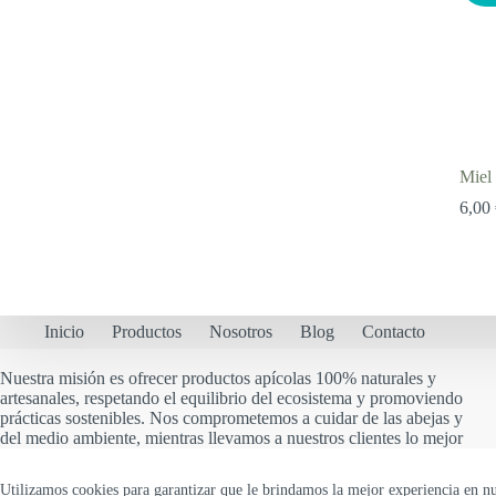
Miel 
6,00
Inicio
Productos
Nosotros
Blog
Contacto
Nuestra misión es ofrecer productos apícolas 100% naturales y
artesanales, respetando el equilibrio del ecosistema y promoviendo
prácticas sostenibles. Nos comprometemos a cuidar de las abejas y
del medio ambiente, mientras llevamos a nuestros clientes lo mejor
de la naturaleza, fomentando un estilo de vida saludable y
consciente.
Utilizamos cookies para garantizar que le brindamos la mejor experiencia en n