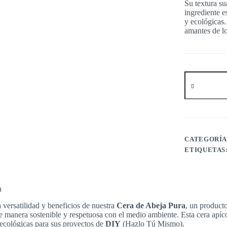
Su textura su
ingrediente e
y ecológicas
amantes de lo
Cera
de
abeja
pura
cantidad
CATEGORÍA
ETIQUETAS
n
 versatilidad y beneficios de nuestra
Cera de Abeja Pura
, un product
 manera sostenible y respetuosa con el medio ambiente. Esta cera apíco
 ecológicas para sus proyectos de
DIY
(Hazlo Tú Mismo).