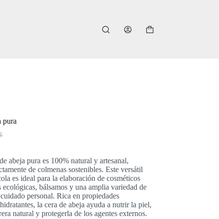
Carro
de
compra
a pura
€
al
de abeja pura es 100% natural y artesanal,
ctamente de colmenas sostenibles. Este versátil
€.
€.
ola es ideal para la elaboración de cosméticos
s ecológicas, bálsamos y una amplia variedad de
 cuidado personal. Rica en propiedades
hidratantes, la cera de abeja ayuda a nutrir la piel,
rera natural y protegerla de los agentes externos.