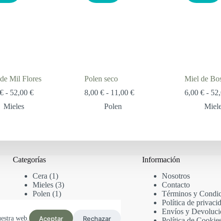
de Mil Flores
Polen seco
Miel de Bo
Rango
Rango
€
-
52,00
€
8,00
€
-
11,00
€
6,00
€
-
52
de
de
Mieles
Polen
Miel
precios:
precios:
desde
desde
6,00 €
8,00 €
hasta
hasta
52,00 €
11,00 €
Categorías
Información
1
Cera
1
Nosotros
producto
3
Mieles
3
Contacto
1
productos
Polen
1
Términos y Condic
producto
Política de privaci
Envíos y Devoluci
Aceptar
Rechazar
uestra web.
Política de Cookie