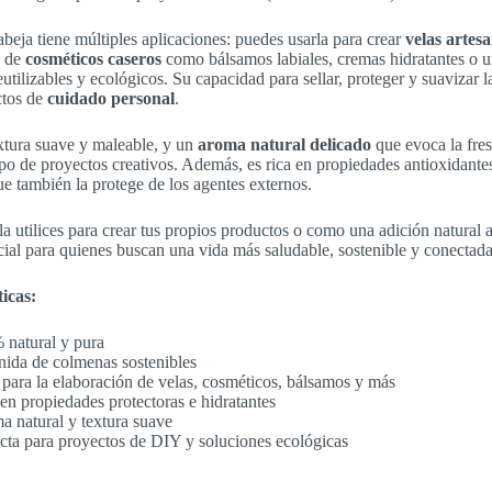
abeja tiene múltiples aplicaciones: puedes usarla para crear
velas artes
n de
cosméticos caseros
como bálsamos labiales, cremas hidratantes o un
eutilizables y ecológicos. Su capacidad para sellar, proteger y suavizar 
ctos de
cuidado personal
.
xtura suave y maleable, y un
aroma natural delicado
que evoca la fres
ipo de proyectos creativos. Además, es rica en propiedades antioxidantes
que también la protege de los agentes externos.
la utilices para crear tus propios productos o como una adición natural a 
cial para quienes buscan una vida más saludable, sostenible y conectada
icas:
 natural y pura
nida de colmenas sostenibles
 para la elaboración de velas, cosméticos, bálsamos y más
en propiedades protectoras e hidratantes
 natural y textura suave
cta para proyectos de DIY y soluciones ecológicas