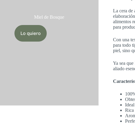
La cera de 
elaboració
Miel de Bosque
alimentos r
para produ
Lo quiero
Con una te
para todo t
piel, sino 
Ya sea que 
aliado esen
Característ
100%
Obte
Ideal
Rica 
Aroma
Perfe