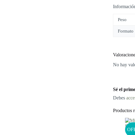
Información
Peso
Formato
Valoracion
No hay val
Sé el prim
Debes
acce
Productos r
OF