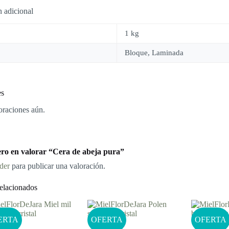
 adicional
1 kg
Bloque, Laminada
es
oraciones aún.
ero en valorar “Cera de abeja pura”
der
para publicar una valoración.
elacionados
ERTA
OFERTA
OFERTA